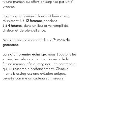
future maman ou offert en surprise par un(e)
proche.
C’est une cérémonie douce et lumineuse,
réunissant
4 à 12 femmes
pendant
3 à 4 heures
, dans un lieu privé rempli de
chaleur et de bienveillance.
Nous créons ce moment dès le
7ᵉ mois de
grossesse
.
Lors d’un premier échange
, nous écoutons les
envies, les valeurs et le chemin-vécu de la
future maman, afin d’imaginer une cérémonie
qui lui ressemble profondément. Chaque
mama blessing est une création unique,
pensée comme un cadeau sur mesure.
Un groupe WhatsApp
est ensuite ouvert avec
les femmes qui l'entourent. Ensemble, nous
préparons ce moment de sororité, où chacune
a un rôle, une intention, une place précieuse
tout en préservant quelques touches de
magie, surprises pour le jour J.